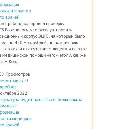
конодательство
ло врачей
спотребнадзор провел проверку
ГБ.Выяснилось, что эксплуатировать
фекционный корпус ЭЦГБ, на который было
делено 450 млн. рублей, по назначению
ьзя в связи с отсутствием лицензии на этот
д медицинской помощи.Чего-чего? А как же
там Ков...
68 Просмотров
мментариев: 0
дробнее
 октября 2022
окуратура будет наказывать больницы за
комплект
формация
вости медицины
ло врачей
России произошел первый прецедент, когда