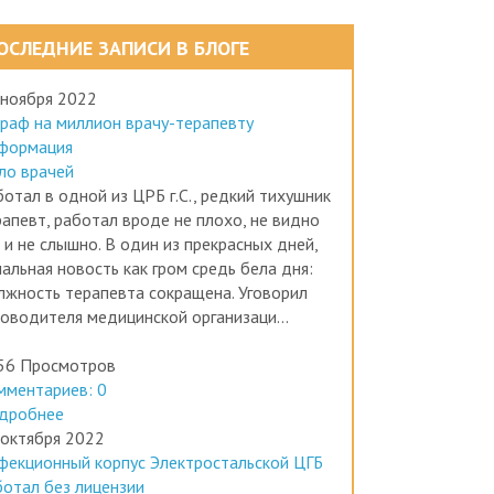
ОСЛЕДНИЕ ЗАПИСИ В БЛОГЕ
 ноября 2022
раф на миллион врачу-терапевту
формация
ло врачей
отал в одной из ЦРБ г.С., редкий тихушник
рапевт, работал вроде не плохо, не видно
 и не слышно. В один из прекрасных дней,
альная новость как гром средь бела дня:
лжность терапевта сокращена. Уговорил
ководителя медицинской организаци...
56 Просмотров
мментариев: 0
дробнее
 октября 2022
фекционный корпус Электростальской ЦГБ
ботал без лицензии
формация