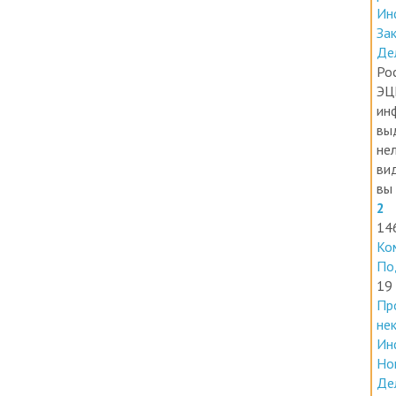
За
Де
Ро
ЭЦ
ин
вы
нел
ви
вы 
2
14
Ко
По
19
Пр
не
Ин
Но
Де
В 