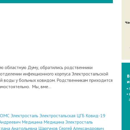
кую областную Думу, обратились родственники
 отделении инфекционного корпуса Электростальской
ой воды у больных ковидом. Родственникам приходится
мостоятельно. Мы, вме...
о ОМС
Электросталь
Электростальская ЦГБ
Ковид-19
 Андреевич
Медицина
Медицина Электросталь
тлана Анатольевна
Шаргунов Сергей Александрович
олаевич
Лысак Юлия Александровна
КПРФ
партия