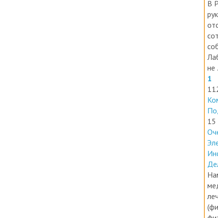
ру
от
со
со
Ла
не .
1
11
Ко
По
15
Оч
Эл
Ин
Де
На
ме
ле
(фи
фи
Пе