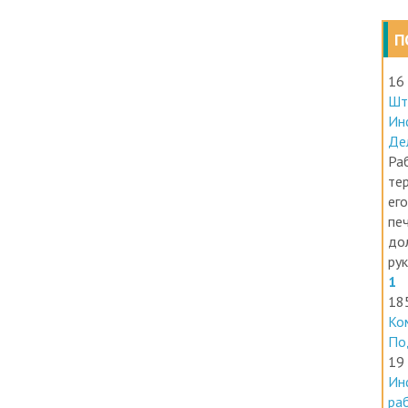
П
16
Шт
Ин
Де
Раб
те
его
печ
до
ру
1
18
Ко
По
19
Ин
ра
Ин