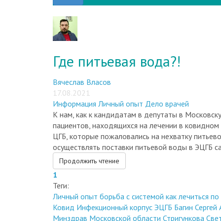
Где питьевая вода?!
Вячеслав Власов
17.08.2021
Информация
Личный опыт
Дело врачей
К нам, как к кандидатам в депутаты в Московс
пациентов, находящихся на лечении в ковидном
ЦГБ, которые пожаловались на нехватку питьев
осуществлять поставки питьевой воды в ЭЦГБ са
Продолжить чтение
1
Теги:
Личный опыт
борьба с системой
как лечиться п
Ковид
Инфекционный корпус ЭЦГБ
Багин Сергей
Минздрав Московской области
Стригункова Све
Власов Вячеслав Викторович
Чеха Дмитрий Ник