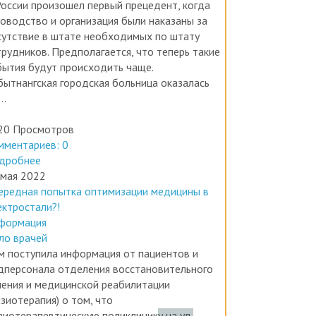
ководство и организация были наказаны за
сутствие в штате необходимых по штату
трудников. Предполагается, что теперь такие
бытия будут происходить чаще.
бытнангская городская больница оказалась
..
20 Просмотров
мментариев: 0
дробнее
 мая 2022
ередная попытка оптимизации медицины в
ектростали?!
формация
ло врачей
м поступила информация от пациентов и
дперсонала отделения восстановительного
чения и медицинской реабилитации
зиотерапия) о том, что
зиотерапевтическую поликлинику на ул.
рвомайская, 10 закрывают и переносят в