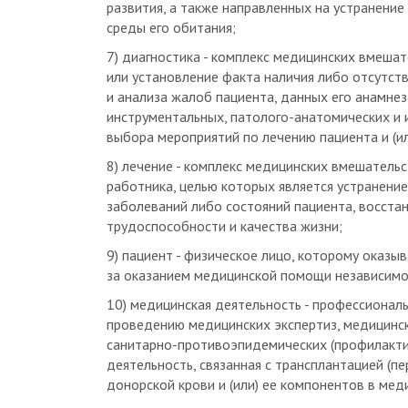
среды его обитания;
7) диагностика - комплекс медицинских вмешат
или установление факта наличия либо отсутст
и анализа жалоб пациента, данных его анамне
инструментальных, патолого-анатомических и 
выбора мероприятий по лечению пациента и (и
8) лечение - комплекс медицинских вмешатель
работника, целью которых является устранение
заболеваний либо состояний пациента, восстан
трудоспособности и качества жизни;
9) пациент - физическое лицо, которому оказ
за оказанием медицинской помощи независимо о
10) медицинская деятельность - профессионал
проведению медицинских экспертиз, медицинс
санитарно-противоэпидемических (профилакти
деятельность, связанная с трансплантацией (пе
донорской крови и (или) ее компонентов в мед
11) медицинская организация - юридическое л