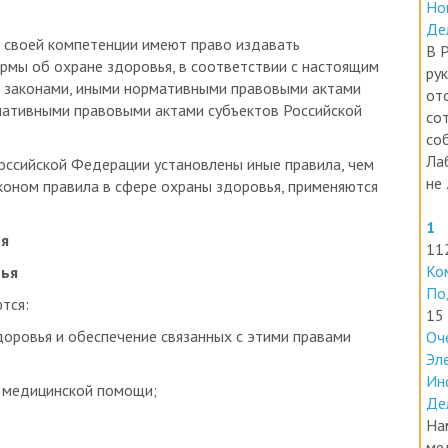
Де
х своей компетенции имеют право издавать
В 
рмы об охране здоровья, в соответствии с настоящим
ру
 законами, иными нормативными правовыми актами
от
мативными правовыми актами субъектов Российской
со
со
Ла
оссийской Федерации установлены иные правила, чем
не .
ном правила в сфере охраны здоровья, применяются
1
ья
11
Ко
вья
По
тся:
15
доровья и обеспечение связанных с этими правами
Оч
Эл
Ин
и медицинской помощи;
Де
На
ме
утраты здоровья;
ле