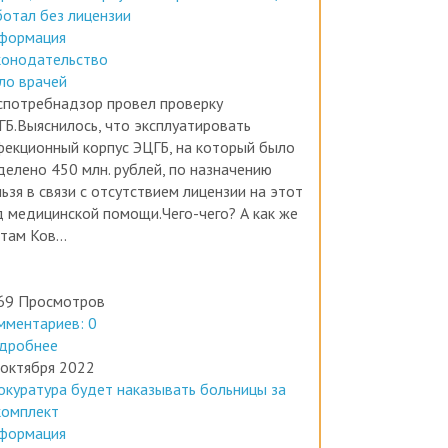
формация
конодательство
ло врачей
спотребнадзор провел проверку
ГБ.Выяснилось, что эксплуатировать
фекционный корпус ЭЦГБ, на который было
делено 450 млн. рублей, по назначению
ьзя в связи с отсутствием лицензии на этот
д медицинской помощи.Чего-чего? А как же
там Ков...
69 Просмотров
мментариев: 0
дробнее
 октября 2022
окуратура будет наказывать больницы за
комплект
формация
вости медицины