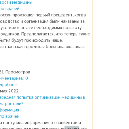
ло врачей
России произошел первый прецедент, когда
ководство и организация были наказаны за
сутствие в штате необходимых по штату
трудников. Предполагается, что теперь такие
бытия будут происходить чаще.
бытнангская городская больница оказалась
..
21 Просмотров
мментариев: 0
дробнее
 мая 2022
ередная попытка оптимизации медицины в
ектростали?!
формация
ло врачей
м поступила информация от пациентов и
дперсонала отделения восстановительного
чения и медицинской реабилитации