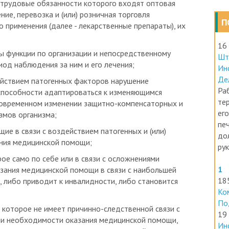
ие, перевозка и (или) розничная торговля
П
 применения (далее - лекарственные препараты), их
16
ны функции по организации и непосредственному
Шт
од наблюдения за ним и его лечения;
Ин
Де
действием патогенных факторов нарушение
Раб
 способности адаптироваться к изменяющимся
те
новременном изменении защитно-компенсаторных и
его
змов организма;
печ
щие в связи с воздействием патогенных и (или)
до
ния медицинской помощи;
ру
рое само по себе или в связи с осложнениями
1
ания медицинской помощи в связи с наибольшей
18
, либо приводит к инвалидности, либо становится
Ко
По
 которое не имеет причинно-следственной связи с
19
ени необходимости оказания медицинской помощи,
Ин
жизни и здоровья и не является причиной смерти;
ра