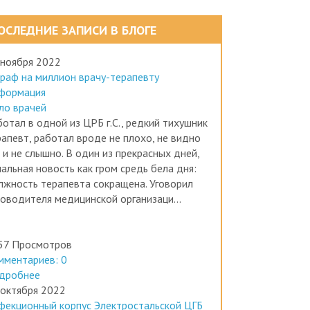
ОСЛЕДНИЕ ЗАПИСИ В БЛОГЕ
 ноября 2022
раф на миллион врачу-терапевту
формация
ло врачей
отал в одной из ЦРБ г.С., редкий тихушник
рапевт, работал вроде не плохо, не видно
 и не слышно. В один из прекрасных дней,
альная новость как гром средь бела дня:
лжность терапевта сокращена. Уговорил
ководителя медицинской организаци...
57 Просмотров
мментариев: 0
дробнее
 октября 2022
фекционный корпус Электростальской ЦГБ
ботал без лицензии