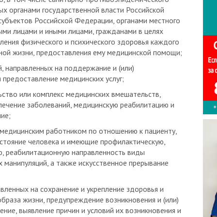
субъектов Российской Федерации, органами местного
ыми лицами и иными лицами, гражданами в целях
пления физического и психического здоровья каждого
ной жизни, предоставления ему медицинской помощи;
, направленных на поддержание и (или)
 предоставление медицинских услуг;
льство или комплекс медицинских вмешательств,
 лечение заболеваний, медицинскую реабилитацию и
ие;
 медицинским работником по отношению к пациенту,
остояние человека и имеющие профилактическую,
ю, реабилитационную направленность виды
х манипуляций, а также искусственное прерывание
авленных на сохранение и укрепление здоровья и
раза жизни, предупреждение возникновения и (или)
ение, выявление причин и условий их возникновения и
 вредного влияния на здоровье человека факторов