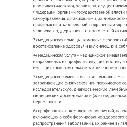
Федерации, органами государственной власти 
самоуправления, организациями, их должностн
профилактики заболеваний, сохранения и укре
человека, поддержания его долголетней актив
3) медицинская помощь - комплекс мероприятий
восстановление здоровья и включающих в себя
4) медицинская услуга - медицинское вмешате
направленных на профилактику, диагностику и
имеющих самостоятельное законченное значен
5) медицинское вмешательство - выполняемые
затрагивающие физическое или психическое с
исследовательскую, диагностическую, лечебну
медицинских обследований и (или) медицински
беременности;
6) профилактика - комплекс мероприятий, напр
включающих в себя формирование здорового об
распространения заболеваний, их раннее выявл
развития, а также направленных на устранение