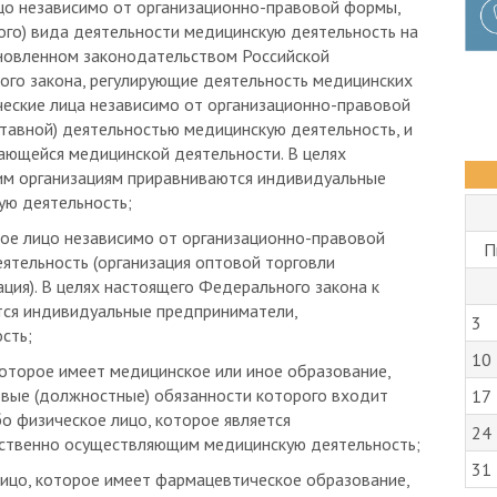
ого) вида деятельности медицинскую деятельность на
ановленном законодательством Российской
го закона, регулирующие деятельность медицинских
ческие лица независимо от организационно-правовой
тавной) деятельностью медицинскую деятельность, и
сающейся медицинской деятельности. В целях
им организациям приравниваются индивидуальные
ую деятельность;
кое лицо независимо от организационно-правовой
П
тельность (организация оптовой торговли
ция). В целях настоящего Федерального закона к
тся индивидуальные предприниматели,
3
сть;
10
которое имеет медицинское или иное образование,
овые (должностные) обязанности которого входит
17
о физическое лицо, которое является
24
ственно осуществляющим медицинскую деятельность;
31
лицо, которое имеет фармацевтическое образование,
 трудовые обязанности которого входят оптовая