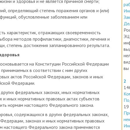
ерий, определяющий степень поражения органов и (или)
Ин
 функций, обусловленные заболеванием или
За
Де
Ро
ость характеристик, отражающих своевременность
ЭЦ
ыбора методов профилактики, диагностики, лечения и
ин
и, степень достижения запланированного результата.
вы
 здоровья
нел
ви
 основывается на Конституции Российской Федерации
вы 
, принимаемых в соответствии с ним других
овых актов Российской Федерации, законов и иных
2
йской Федерации.
14
 других федеральных законах, иных нормативных
Ко
х и иных нормативных правовых актах субъектов
По
ить нормам настоящего Федерального закона.
19
Пр
оровья, содержащихся в других федеральных законах,
не
 Федерации, законах и иных нормативных правовых
Ин
ам настоящего Федерального закона применяются
Но