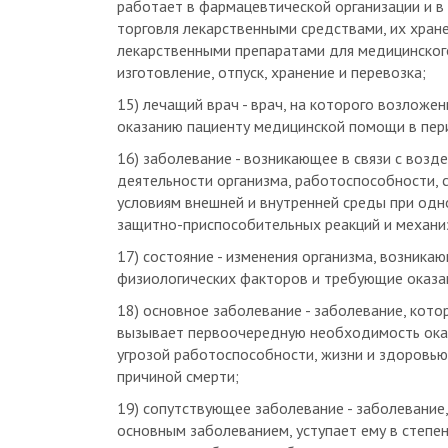
торговля лекарственными средствами, их хранен
лекарственными препаратами для медицинского
изготовление, отпуск, хранение и перевозка;
15) лечащий врач - врач, на которого возложе
оказанию пациенту медицинской помощи в пери
16) заболевание - возникающее в связи с воз
деятельности организма, работоспособности,
условиям внешней и внутренней среды при од
защитно-приспособительных реакций и механи
17) состояние - изменения организма, возникаю
физиологических факторов и требующие оказа
18) основное заболевание - заболевание, кото
вызывает первоочередную необходимость оказ
угрозой работоспособности, жизни и здоровью
причиной смерти;
19) сопутствующее заболевание - заболевание,
основным заболеванием, уступает ему в степ
влияния на работоспособность, опасности для 