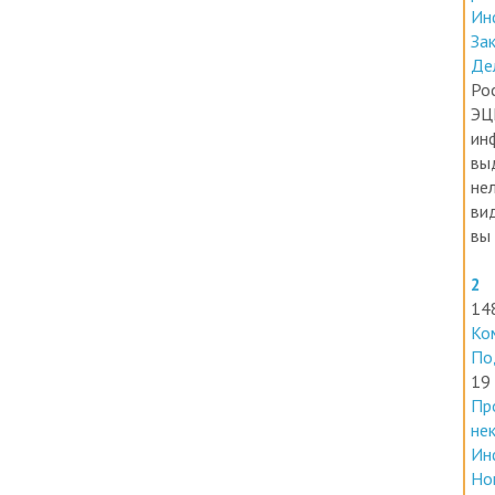
ра
Ин
За
Де
Ро
ЭЦ
ин
вы
нел
ви
вы 
2
14
Ко
По
19
Пр
не
Ин