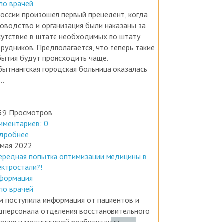
вости медицины
ло врачей
России произошел первый прецедент, когда
ководство и организация были наказаны за
сутствие в штате необходимых по штату
трудников. Предполагается, что теперь такие
бытия будут происходить чаще.
бытнангская городская больница оказалась
..
39 Просмотров
мментариев: 0
дробнее
 мая 2022
ередная попытка оптимизации медицины в
ектростали?!
формация
ло врачей
м поступила информация от пациентов и
дперсонала отделения восстановительного