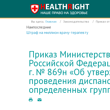
Вы здесь:
Главная
Законодательство
Приказ от
Наипоследние
Инфекционный корпус Электростальской ЦГБ раб
Приказ Министерст
Российской Федерац
г. № 869н «Об утве
проведения диспан
определенных групп