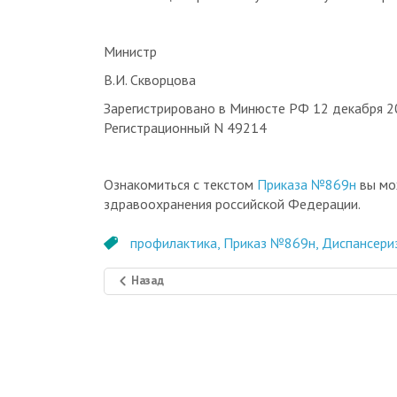
3. Настоящий приказ вступает в силу с 1 января
Министр
В.И. Скворцова
Зарегистрировано в Минюсте РФ 12 декабря 20
Регистрационный N 49214
Ознакомиться с текстом
Приказа №869н
вы мо
здравоохранения российской Федерации.
профилактика,
Приказ №869н,
Диспансери
Назад