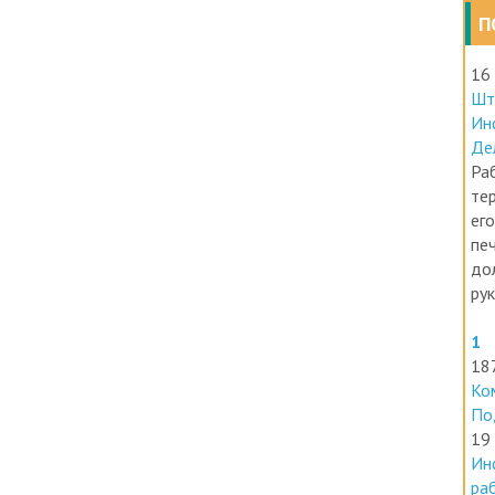
П
16
Шт
Ин
Де
Раб
те
его
печ
до
ру
1
18
Ко
По
19
Ин