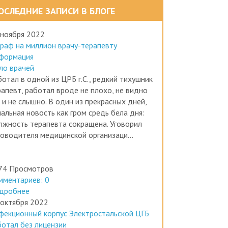
ОСЛЕДНИЕ ЗАПИСИ В БЛОГЕ
 ноября 2022
раф на миллион врачу-терапевту
формация
ло врачей
отал в одной из ЦРБ г.С., редкий тихушник
рапевт, работал вроде не плохо, не видно
 и не слышно. В один из прекрасных дней,
альная новость как гром средь бела дня:
лжность терапевта сокращена. Уговорил
ководителя медицинской организаци...
74 Просмотров
мментариев: 0
дробнее
 октября 2022
фекционный корпус Электростальской ЦГБ