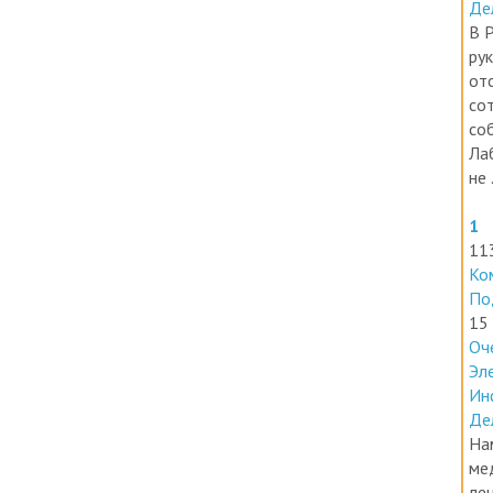
Но
Де
В 
ру
от
со
со
Ла
не .
1
11
Ко
По
15
Оч
Эл
Ин
Де
На
ме