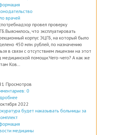
ботал без лицензии
формация
конодательство
ло врачей
спотребнадзор провел проверку
ГБ.Выяснилось, что эксплуатировать
фекционный корпус ЭЦГБ, на который было
делено 450 млн. рублей, по назначению
ьзя в связи с отсутствием лицензии на этот
д медицинской помощи.Чего-чего? А как же
там Ков...
81 Просмотров
мментариев: 0
дробнее
 октября 2022
окуратура будет наказывать больницы за
комплект
формация