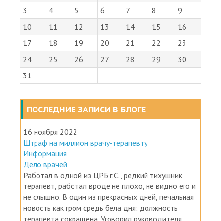
3
4
5
6
7
8
9
10
11
12
13
14
15
16
17
18
19
20
21
22
23
24
25
26
27
28
29
30
31
ПОСЛЕДНИЕ ЗАПИСИ В БЛОГЕ
16 ноября 2022
Штраф на миллион врачу-терапевту
Информация
Дело врачей
Работал в одной из ЦРБ г.С., редкий тихушник
терапевт, работал вроде не плохо, не видно его и
не слышно. В один из прекрасных дней, печальная
новость как гром средь бела дня: должность
терапевта сокращена. Уговорил руководителя