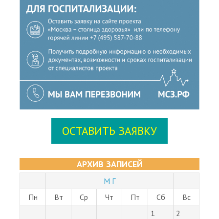
ОСТАВИТЬ ЗАЯВКУ
АРХИВ ЗАПИСЕЙ
М Г
Пн
Вт
Ср
Чт
Пт
Сб
Вс
1
2