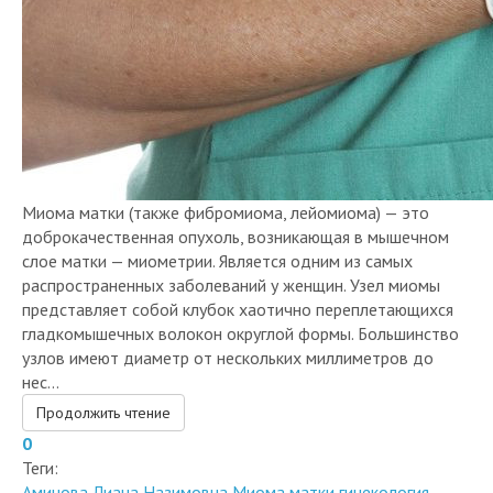
Миома матки (также фибромиома, лейомиома) — это
доброкачественная опухоль, возникающая в мышечном
слое матки — миометрии. Является одним из самых
распространенных заболеваний у женщин. Узел миомы
представляет собой клубок хаотично переплетающихся
гладкомышечных волокон округлой формы. Большинство
узлов имеют диаметр от нескольких миллиметров до
нес...
Продолжить чтение
0
Теги:
Аминова Лиана Назимовна
Миома матки
гинекология
Боткинская больница
онкология
лечение онкологии