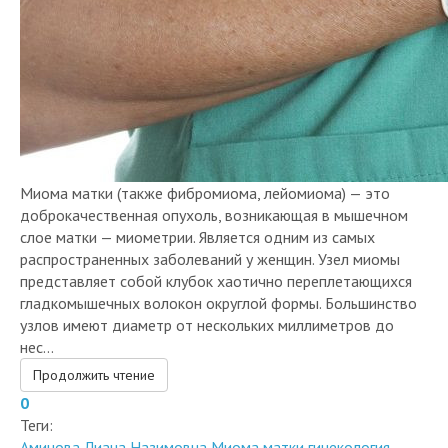
Миома матки (также фибромиома, лейомиома) — это
доброкачественная опухоль, возникающая в мышечном
слое матки — миометрии. Является одним из самых
распространенных заболеваний у женщин. Узел миомы
представляет собой клубок хаотично переплетающихся
гладкомышечных волокон округлой формы. Большинство
узлов имеют диаметр от нескольких миллиметров до
нес...
Продолжить чтение
0
Теги:
Аминова Лиана Назимовна
Миома матки
гинекология
Боткинская больница
онкология
лечение онкологии