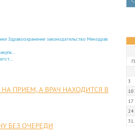
ике
Здравоохранение
законодательство
Минздрав
купк...
тст...
П
3
 НА ПРИЕМ, А ВРАЧ НАХОДИТСЯ В
10
17
24
31
ЧУ БЕЗ ОЧЕРЕДИ