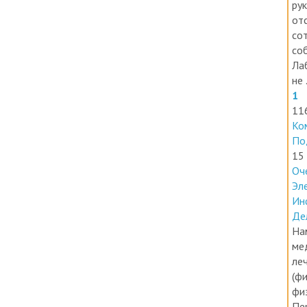
ру
от
со
со
Ла
не .
1
11
Ко
По
15
Оч
Эл
Ин
Де
На
ме
ле
(фи
фи
Пе