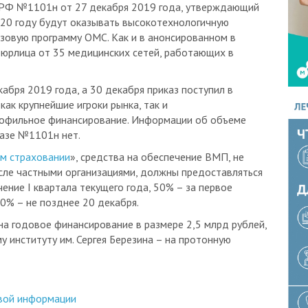
 РФ №1101н от 27 декабря 2019 года, утверждающий
020 году будут оказывать высокотехнологичную
зовую программу ОМС. Как и в анонсированном в
2 юрлица от 35 медицинских сетей, работающих в
абря 2019 года, а 30 декабря приказ поступил в
как крупнейшие игроки рынка, так и
профильное финансирование. Информации об объеме
казе №1101н нет.
м страховании
», средства на обеспечение ВМП, не
сле частными организациями, должны предоставляться
ение I квартала текущего года, 50% – за первое
00% – не позднее 20 декабря.
на годовое финансирование в размере 2,5 млрд рублей,
у институту им. Сергея Березина – на протонную
вой информации