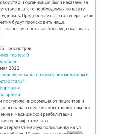
ководство и организация были наказаны за
сутствие в штате необходимых по штату
трудников. Предполагается, что теперь такие
бытия будут происходить чаще.
бытнангская городская больница оказалась
..
66 Просмотров
мментариев: 0
дробнее
 мая 2022
ередная попытка оптимизации медицины в
ектростали?!
формация
ло врачей
м поступила информация от пациентов и
дперсонала отделения восстановительного
чения и медицинской реабилитации
зиотерапия) о том, что
зиотерапевтическую поликлинику на ул.
рвомайская, 10 закрывают и переносят в