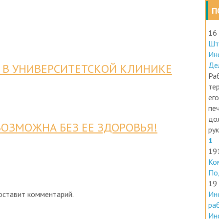
П
16
Шт
Ин
Де
 В УНИВЕРСИТЕТСКОЙ КЛИНИКЕ
Раб
те
его
печ
до
ОЗМОЖНА БЕЗ ЕЕ ЗДОРОВЬЯ!
ру
1
19
Ко
По
19
оставит комментарий.
Ин
ра
Ин