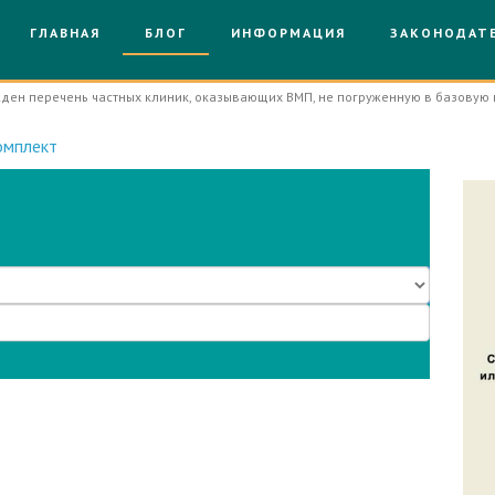
ГЛАВНАЯ
БЛОГ
ИНФОРМАЦИЯ
ЗАКОНОДАТ
ден перечень частных клиник, оказывающих ВМП, не погруженную в базовую
омплект