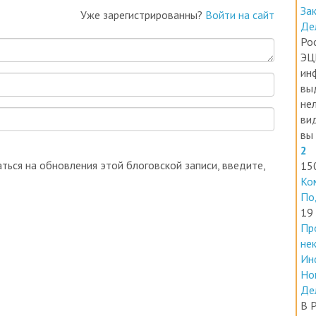
За
Уже зарегистрированны?
Войти на сайт
Де
Ро
ЭЦ
ин
вы
нел
ви
вы 
2
ться на обновления этой блоговской записи, введите,
15
Ко
По
19
Пр
не
Ин
Но
Де
В 