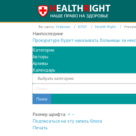
Вы здесь:
Главная
БЛОГ
Health Right
Утверж
Наипоследние
Прокуратура будет наказывать больницы за нек
Категории
Авторы
Архивы
Календарь
Поиск
Размер шрифта:
+
–
Подписаться на эту запись блога
Печать