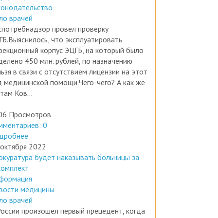
конодательство
ло врачей
спотребнадзор провел проверку
ГБ.Выяснилось, что эксплуатировать
фекционный корпус ЭЦГБ, на который было
делено 450 млн. рублей, по назначению
ьзя в связи с отсутствием лицензии на этот
д медицинской помощи.Чего-чего? А как же
там Ков...
06 Просмотров
мментариев: 0
дробнее
 октября 2022
окуратура будет наказывать больницы за
комплект
формация
вости медицины
ло врачей
России произошел первый прецедент, когда