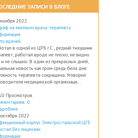
ОСЛЕДНИЕ ЗАПИСИ В БЛОГЕ
 ноября 2022
раф на миллион врачу-терапевту
формация
ло врачей
отал в одной из ЦРБ г.С., редкий тихушник
рапевт, работал вроде не плохо, не видно
 и не слышно. В один из прекрасных дней,
альная новость как гром средь бела дня:
лжность терапевта сокращена. Уговорил
ководителя медицинской организаци...
10 Просмотров
мментариев: 0
дробнее
 октября 2022
фекционный корпус Электростальской ЦГБ
ботал без лицензии
формация