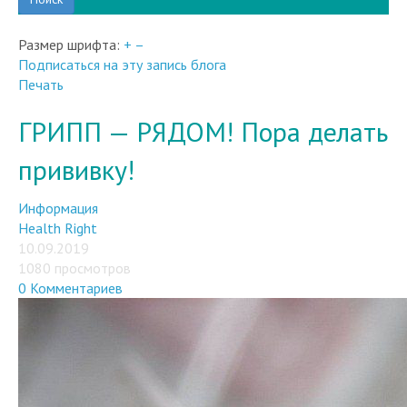
Размер шрифта:
+
–
Подписаться на эту запись блога
Печать
ГРИПП — РЯДОМ! Пора делать
прививку!
Информация
Health Right
10.09.2019
1080 просмотров
0 Комментариев