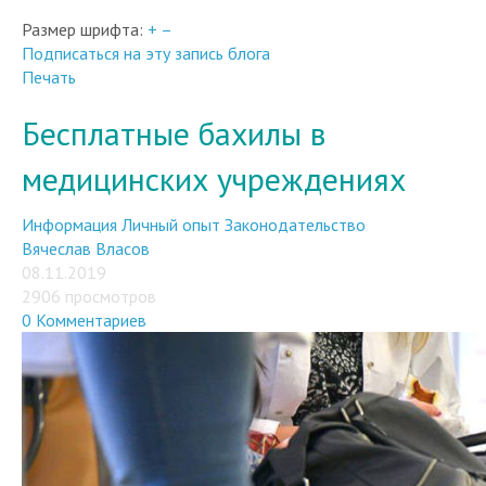
Размер шрифта:
+
–
Подписаться на эту запись блога
Печать
Бесплатные бахилы в
медицинских учреждениях
Информация
Личный опыт
Законодательство
Вячеслав Власов
08.11.2019
2906 просмотров
0 Комментариев