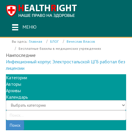
МЕНЮ
Вы здесь:
Главная
БЛОГ
Вячеслав Власов
Бесплатные бахилы в медицинских учреждениях
Наипоследние
Инфекционный корпус Электростальской ЦГБ работал без
лицензии
Категории
Авторы
Архивы
Календарь
Поиск