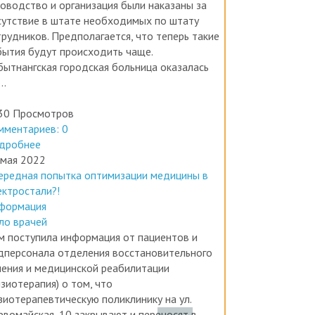
ководство и организация были наказаны за
сутствие в штате необходимых по штату
трудников. Предполагается, что теперь такие
бытия будут происходить чаще.
бытнангская городская больница оказалась
..
30 Просмотров
мментариев: 0
дробнее
 мая 2022
ередная попытка оптимизации медицины в
ектростали?!
формация
ло врачей
м поступила информация от пациентов и
дперсонала отделения восстановительного
чения и медицинской реабилитации
зиотерапия) о том, что
зиотерапевтическую поликлинику на ул.
рвомайская, 10 закрывают и переносят в