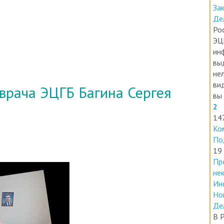
За
Де
Ро
ЭЦ
ин
вы
нел
ви
 врача ЭЦГБ Багина Сергея
вы 
2
14
Ко
По
19
Пр
не
Ин
Но
Де
В 