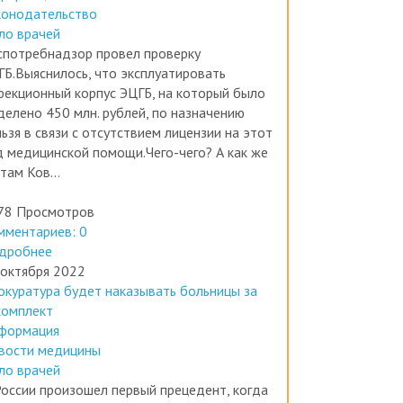
конодательство
ло врачей
спотребнадзор провел проверку
ГБ.Выяснилось, что эксплуатировать
фекционный корпус ЭЦГБ, на который было
делено 450 млн. рублей, по назначению
ьзя в связи с отсутствием лицензии на этот
д медицинской помощи.Чего-чего? А как же
там Ков...
78 Просмотров
мментариев: 0
дробнее
 октября 2022
окуратура будет наказывать больницы за
комплект
формация
вости медицины
ло врачей
России произошел первый прецедент, когда