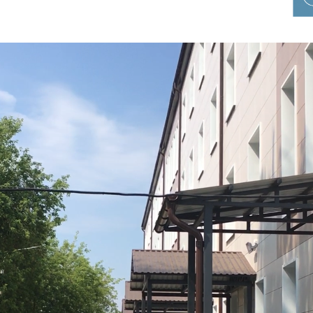
П
3
10
17
24
31