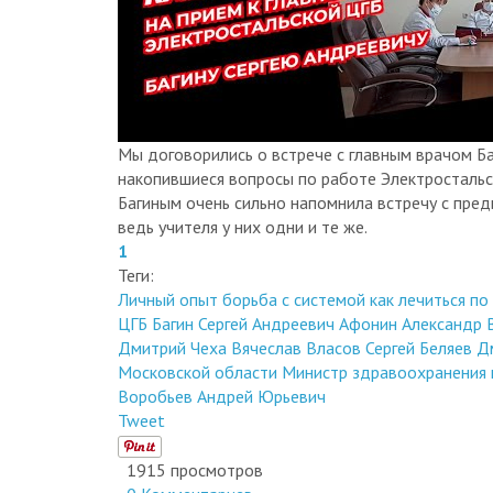
Мы договорились о встрече с главным врачом Б
накопившиеся вопросы по работе Электростальско
Багиным очень сильно напомнила встречу с пре
ведь учителя у них одни и те же.
1
Теги:
Личный опыт
борьба с системой
как лечиться п
ЦГБ
Багин Сергей Андреевич
Афонин Александр 
Дмитрий Чеха
Вячеслав Власов
Сергей Беляев
Д
Московской области
Министр здравоохранения 
Воробьев Андрей Юрьевич
Tweet
1915 просмотров