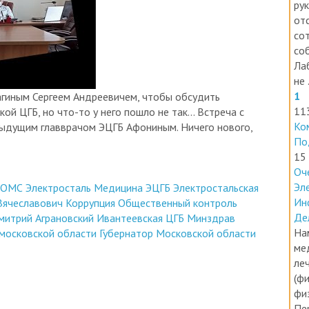
ру
от
со
со
Ла
не .
1
агиным Сергеем Андреевичем, чтобы обсудить
11
й ЦГБ, но что-то у него пошло не так... Встреча с
Ко
дыдущим главврачом ЭЦГБ Афониным. Ничего нового,
По
15
Оч
Эл
о ОМС
Электросталь
Медицина
ЭЦГБ
Электростальская
Ин
Вячеславович
Коррупция
Общественный контроль
Де
митрий Аграновский
Ивантеевская ЦГБ
Минздрав
На
московской области
Губернатор Московской области
ме
ле
(фи
фи
Пе