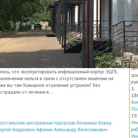
П
16
Шт
Ин
Де
Раб
те
его
печ
лось, что эксплуатировать инфекционный корпус ЭЦГБ,
до
азначению нельзя в связи с отсутствием лицензии на
ру
 же вы там Ковидное отделение устроили? Без
1
традали от лечения в ...
18
Ко
По
19
Ин
ростальская центральная городская больница
Ковид
ра
Сергей Андреевич
Афонин Александр Вячеславович
Ин