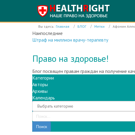
Вы здесь:
Главная
БЛОГ
Метки
Афонин Алек
Наипоследние
Инфекционный корпус Электростальской ЦГБ раб
Право на здоровье!
Блог посвящен правам граждан на получение ка
Категории
Авторы
Архивы
Календарь
Поиск