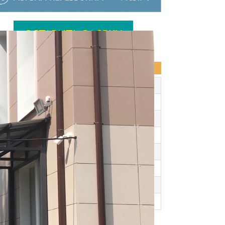
ОСТАВИТЬ ЗАЯВКУ
АРХИВ ЗАПИСЕЙ
М Г
н
Вт
Ср
Чт
Пт
Сб
Вс
1
2
4
5
6
7
8
9
11
12
13
14
15
16
18
19
20
21
22
23
25
26
27
28
29
30