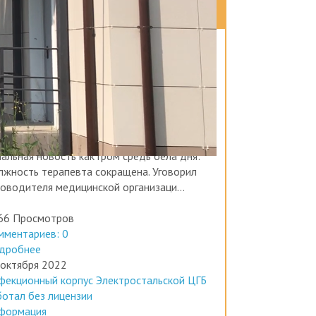
ОСЛЕДНИЕ ЗАПИСИ В БЛОГЕ
 ноября 2022
раф на миллион врачу-терапевту
формация
ло врачей
отал в одной из ЦРБ г.С., редкий тихушник
рапевт, работал вроде не плохо, не видно
 и не слышно. В один из прекрасных дней,
альная новость как гром средь бела дня:
лжность терапевта сокращена. Уговорил
ководителя медицинской организаци...
66 Просмотров
мментариев: 0
дробнее
 октября 2022
фекционный корпус Электростальской ЦГБ
ботал без лицензии
формация