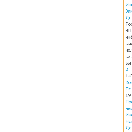
За
Де
Ро
ЭЦ
ин
вы
нел
ви
вы 
2
14
Ко
По
19
Пр
не
Ин
Но
Де
В 