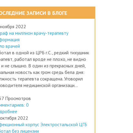
ОСЛЕДНИЕ ЗАПИСИ В БЛОГЕ
 ноября 2022
раф на миллион врачу-терапевту
формация
ло врачей
отал в одной из ЦРБ г.С., редкий тихушник
рапевт, работал вроде не плохо, не видно
 и не слышно. В один из прекрасных дней,
альная новость как гром средь бела дня:
лжность терапевта сокращена. Уговорил
ководителя медицинской организаци...
57 Просмотров
мментариев: 0
дробнее
 октября 2022
фекционный корпус Электростальской ЦГБ
ботал без лицензии
формация