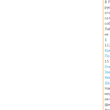
ру
от
со
со
Ла
не .
1
11
Ко
По
15
Оч
Эл
Ин
Де
На
ме
ле
(фи
фи
Пе