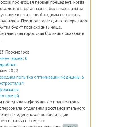
ководство и организация были наказаны за
сутствие в штате необходимых по штату
трудников. Предполагается, что теперь такие
бытия будут происходить чаще.
бытнангская городская больница оказалась
..
23 Просмотров
мментариев: 0
дробнее
 мая 2022
ередная попытка оптимизации медицины в
ектростали?!
формация
ло врачей
м поступила информация от пациентов и
дперсонала отделения восстановительного
чения и медицинской реабилитации
зиотерапия) о том, что
зиотерапевтическую поликлинику на ул.
рвомайская, 10 закрывают и переносят в