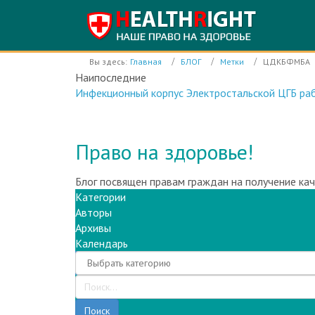
Вы здесь:
Главная
БЛОГ
Метки
ЦДКБФМБА
Наипоследние
Инфекционный корпус Электростальской ЦГБ раб
Право на здоровье!
Блог посвящен правам граждан на получение ка
Категории
Авторы
Архивы
Календарь
Поиск