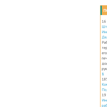
П
16
Шт
Ин
Де
Раб
те
его
печ
до
ру
1
18
Ко
По
19
Ин
ра
Ин