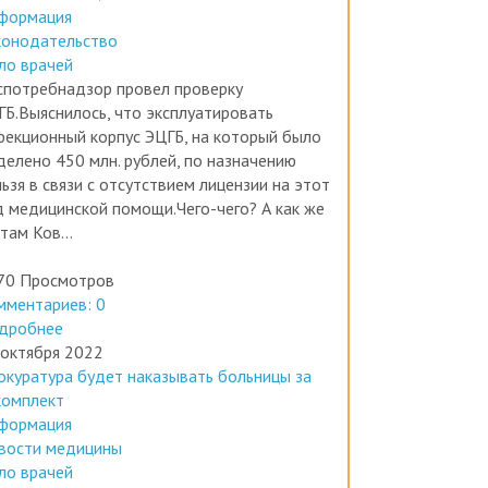
конодательство
ло врачей
спотребнадзор провел проверку
ГБ.Выяснилось, что эксплуатировать
фекционный корпус ЭЦГБ, на который было
делено 450 млн. рублей, по назначению
ьзя в связи с отсутствием лицензии на этот
д медицинской помощи.Чего-чего? А как же
там Ков...
70 Просмотров
мментариев: 0
дробнее
 октября 2022
окуратура будет наказывать больницы за
комплект
формация
вости медицины
ло врачей
России произошел первый прецедент, когда