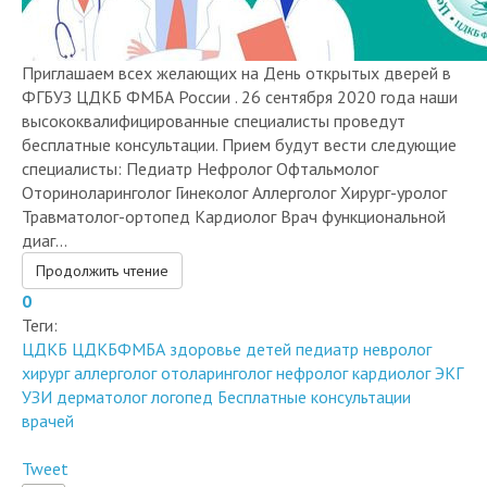
Приглашаем всех желающих на День открытых дверей в
ФГБУЗ ЦДКБ ФМБА России . 26 сентября 2020 года наши
высококвалифицированные специалисты проведут
бесплатные консультации. Прием будут вести следующие
специалисты: Педиатр Нефролог Офтальмолог
Оториноларинголог Гинеколог Аллерголог Хирург-уролог
Травматолог-ортопед Кардиолог Врач функциональной
диаг...
Продолжить чтение
0
Теги:
ЦДКБ
ЦДКБФМБА
здоровье детей
педиатр
невролог
хирург
аллерголог
отоларинголог
нефролог
кардиолог
ЭКГ
УЗИ
дерматолог
логопед
Бесплатные консультации
врачей
Tweet