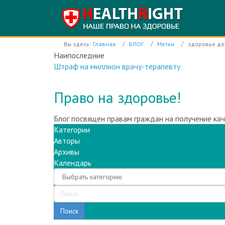
Вы здесь:
Главная
БЛОГ
Метки
здоровье де
Наипоследние
Инфекционный корпус Электростальской ЦГБ раб
Право на здоровье!
Блог посвящен правам граждан на получение ка
Категории
Авторы
Архивы
Календарь
Поиск