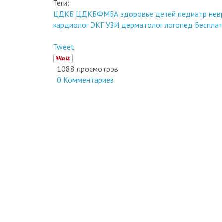
0
Теги:
ЦДКБ
ЦДКБФМБА
здоровье детей
педиатр
нев
кардиолог
ЭКГ
УЗИ
дерматолог
логопед
Бесплат
Tweet
1088 просмотров
0 Комментариев