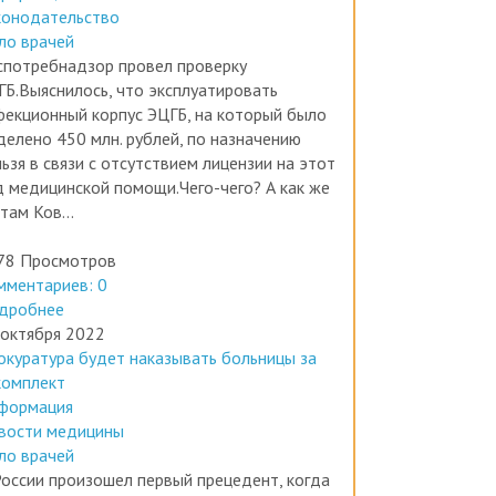
формация
конодательство
ло врачей
спотребнадзор провел проверку
ГБ.Выяснилось, что эксплуатировать
фекционный корпус ЭЦГБ, на который было
делено 450 млн. рублей, по назначению
ьзя в связи с отсутствием лицензии на этот
д медицинской помощи.Чего-чего? А как же
там Ков...
78 Просмотров
мментариев: 0
дробнее
 октября 2022
окуратура будет наказывать больницы за
комплект
формация
вости медицины
ло врачей