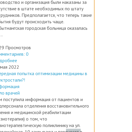
России произошел первый прецедент, когда
ководство и организация были наказаны за
сутствие в штате необходимых по штату
трудников. Предполагается, что теперь такие
бытия будут происходить чаще.
бытнангская городская больница оказалась
..
29 Просмотров
мментариев: 0
дробнее
 мая 2022
ередная попытка оптимизации медицины в
ектростали?!
формация
ло врачей
м поступила информация от пациентов и
дперсонала отделения восстановительного
чения и медицинской реабилитации
зиотерапия) о том, что
зиотерапевтическую поликлинику на ул.