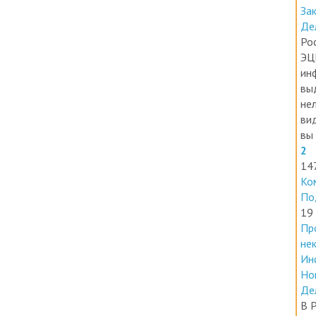
Ин
За
Де
Ро
ЭЦ
ин
вы
нел
ви
вы 
2
14
Ко
По
19
Пр
не
Ин
Но
Де