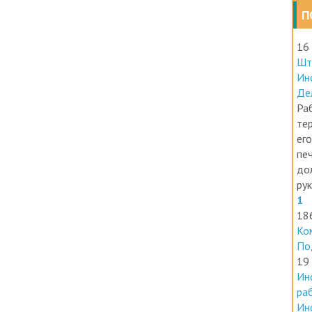
П
16
Шт
Ин
Де
Раб
те
его
печ
до
ру
1
18
Ко
По
19
Ин
ра