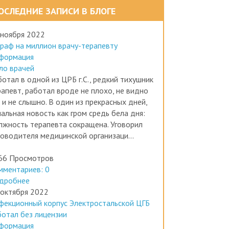
ОСЛЕДНИЕ ЗАПИСИ В БЛОГЕ
 ноября 2022
раф на миллион врачу-терапевту
формация
ло врачей
отал в одной из ЦРБ г.С., редкий тихушник
рапевт, работал вроде не плохо, не видно
 и не слышно. В один из прекрасных дней,
альная новость как гром средь бела дня:
лжность терапевта сокращена. Уговорил
ководителя медицинской организаци...
66 Просмотров
мментариев: 0
дробнее
 октября 2022
фекционный корпус Электростальской ЦГБ
ботал без лицензии