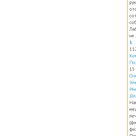
В 
ру
от
со
со
Ла
не .
1
11
Ко
По
15
Оч
Эл
Ин
Де
На
ме
ле
(фи
фи