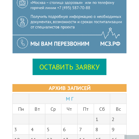
ОСТАВИТЬ ЗАЯВКУ
АРХИВ ЗАПИСЕЙ
М Г
Пн
Вт
Ср
Чт
Пт
Сб
Вс
1
2
3
4
5
6
7
8
9