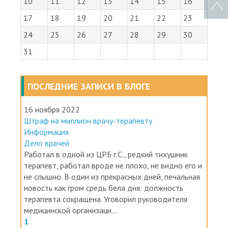
10
11
12
13
14
15
16
17
18
19
20
21
22
23
24
25
26
27
28
29
30
31
ПОСЛЕДНИЕ ЗАПИСИ В БЛОГЕ
16 ноября 2022
Штраф на миллион врачу-терапевту
Информация
Дело врачей
Работал в одной из ЦРБ г.С., редкий тихушник
терапевт, работал вроде не плохо, не видно его и
не слышно. В один из прекрасных дней, печальная
новость как гром средь бела дня: должность
терапевта сокращена. Уговорил руководителя
медицинской организаци...
1