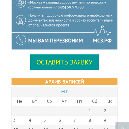
ОСТАВИТЬ ЗАЯВКУ
АРХИВ ЗАПИСЕЙ
М Г
Пн
Вт
Ср
Чт
Пт
Сб
Вс
1
2
3
4
5
6
7
8
9
10
11
12
13
14
15
16