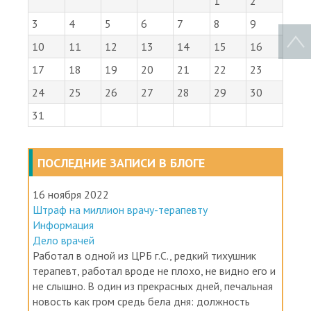
Пн
Вт
Ср
Чт
Пт
Сб
Вс
1
2
3
4
5
6
7
8
9
10
11
12
13
14
15
16
17
18
19
20
21
22
23
24
25
26
27
28
29
30
31
ПОСЛЕДНИЕ ЗАПИСИ В БЛОГЕ
16 ноября 2022
Штраф на миллион врачу-терапевту
Информация
Дело врачей
Работал в одной из ЦРБ г.С., редкий тихушник
терапевт, работал вроде не плохо, не видно его и
не слышно. В один из прекрасных дней, печальная