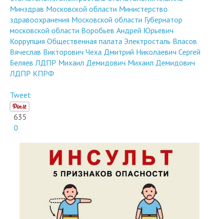
Юрьевна
Горелик Клара Семеновна
Московская область
Стоматология Электросталь
Стоматология Ялагина
Минздрав Московской области
Министерство
здравоохранения Московской области
Губернатор
московской области
Воробьев Андрей Юрьевич
Коррупция
Общественная палата Электросталь
Власов
Вячеслав Викторович
Чеха Дмитрий Николаевич
Сергей
Беляев
ЛДПР
Михаил Демидович
Михаил Демидович
ЛДПР
КПРФ
Tweet
635
0