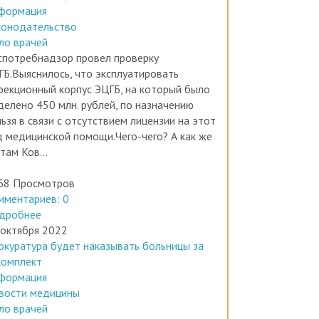
конодательство
ло врачей
спотребнадзор провел проверку
ГБ.Выяснилось, что эксплуатировать
фекционный корпус ЭЦГБ, на который было
делено 450 млн. рублей, по назначению
ьзя в связи с отсутствием лицензии на этот
д медицинской помощи.Чего-чего? А как же
там Ков...
68 Просмотров
мментариев: 0
дробнее
 октября 2022
окуратура будет наказывать больницы за
комплект
формация
вости медицины
ло врачей
России произошел первый прецедент, когда