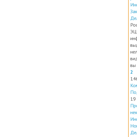
За
Де
Ро
ЭЦ
ин
вы
нел
ви
вы 
2
14
Ко
По
19
Пр
не
Ин
Но
Де
В 