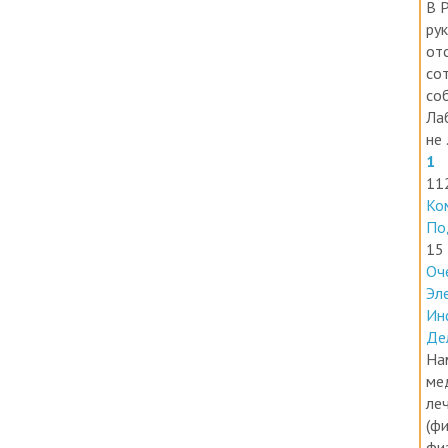
ру
от
со
со
Ла
не .
1
11
Ко
По
15
Оч
Эл
Ин
Де
На
ме
ле
(фи
фи
Пе