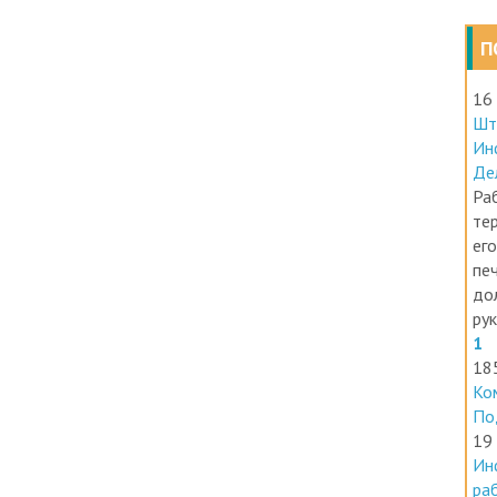
П
16
Шт
Ин
Де
Раб
те
его
печ
до
ру
1
18
Ко
По
19
Ин
ра
Ин