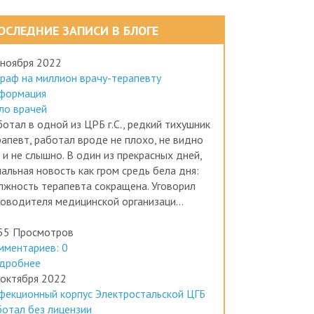
ОСЛЕДНИЕ ЗАПИСИ В БЛОГЕ
 ноября 2022
раф на миллион врачу-терапевту
формация
ло врачей
отал в одной из ЦРБ г.С., редкий тихушник
рапевт, работал вроде не плохо, не видно
 и не слышно. В один из прекрасных дней,
альная новость как гром средь бела дня:
лжность терапевта сокращена. Уговорил
ководителя медицинской организаци...
55 Просмотров
мментариев: 0
дробнее
 октября 2022
фекционный корпус Электростальской ЦГБ
ботал без лицензии
формация