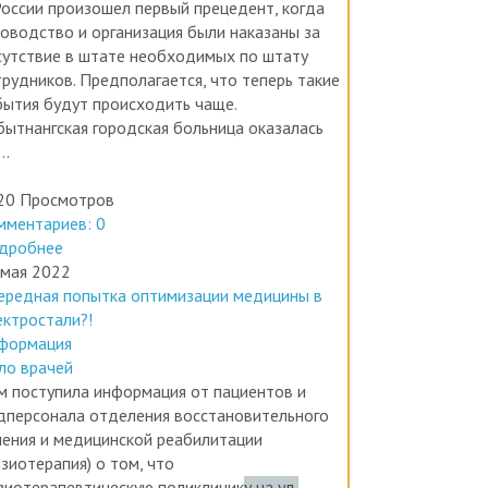
ководство и организация были наказаны за
сутствие в штате необходимых по штату
трудников. Предполагается, что теперь такие
бытия будут происходить чаще.
бытнангская городская больница оказалась
..
20 Просмотров
мментариев: 0
дробнее
 мая 2022
ередная попытка оптимизации медицины в
ектростали?!
формация
ло врачей
м поступила информация от пациентов и
дперсонала отделения восстановительного
чения и медицинской реабилитации
зиотерапия) о том, что
зиотерапевтическую поликлинику на ул.
рвомайская, 10 закрывают и переносят в