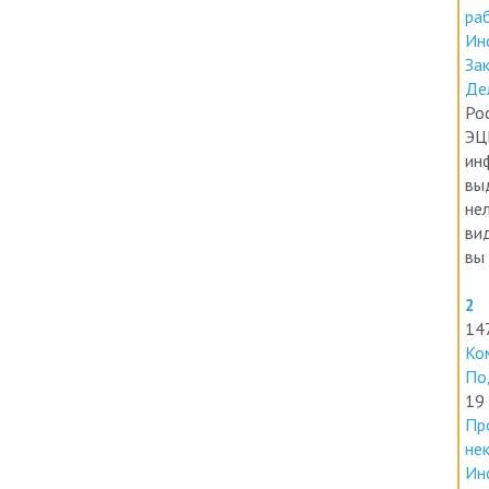
Ин
За
Де
Ро
ЭЦ
ин
вы
нел
ви
вы 
2
14
Ко
По
19
Пр
не
Ин
Но