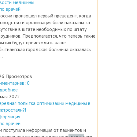
ло врачей
России произошел первый прецедент, когда
ководство и организация были наказаны за
сутствие в штате необходимых по штату
трудников. Предполагается, что теперь такие
бытия будут происходить чаще.
бытнангская городская больница оказалась
..
26 Просмотров
мментариев: 0
дробнее
 мая 2022
ередная попытка оптимизации медицины в
ектростали?!
формация
ло врачей
м поступила информация от пациентов и
дперсонала отделения восстановительного
чения и медицинской реабилитации