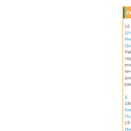
П
16
Шт
Ин
Де
Раб
те
его
печ
до
ру
1
18
Ко
По
19
Ин
ра