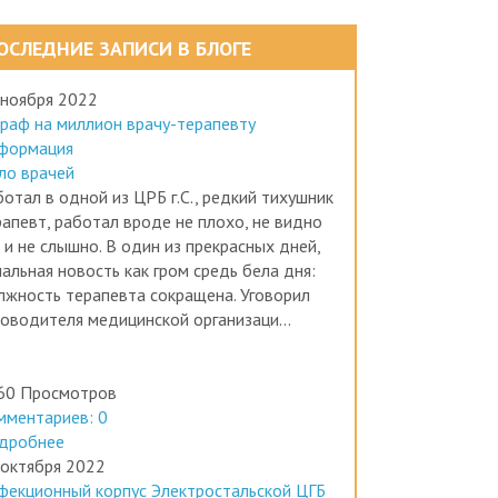
ОСЛЕДНИЕ ЗАПИСИ В БЛОГЕ
 ноября 2022
раф на миллион врачу-терапевту
формация
ло врачей
отал в одной из ЦРБ г.С., редкий тихушник
рапевт, работал вроде не плохо, не видно
 и не слышно. В один из прекрасных дней,
альная новость как гром средь бела дня:
лжность терапевта сокращена. Уговорил
ководителя медицинской организаци...
60 Просмотров
мментариев: 0
дробнее
 октября 2022
фекционный корпус Электростальской ЦГБ
ботал без лицензии