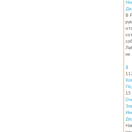
Де
В 
ру
от
со
со
Ла
не .
1
11
Ко
По
15
Оч
Эл
Ин
Де
На
ме
ле