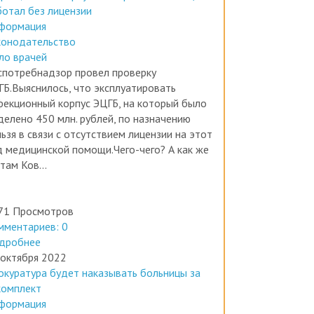
формация
конодательство
ло врачей
спотребнадзор провел проверку
ГБ.Выяснилось, что эксплуатировать
фекционный корпус ЭЦГБ, на который было
делено 450 млн. рублей, по назначению
ьзя в связи с отсутствием лицензии на этот
д медицинской помощи.Чего-чего? А как же
там Ков...
71 Просмотров
мментариев: 0
дробнее
 октября 2022
окуратура будет наказывать больницы за
комплект
формация
вости медицины