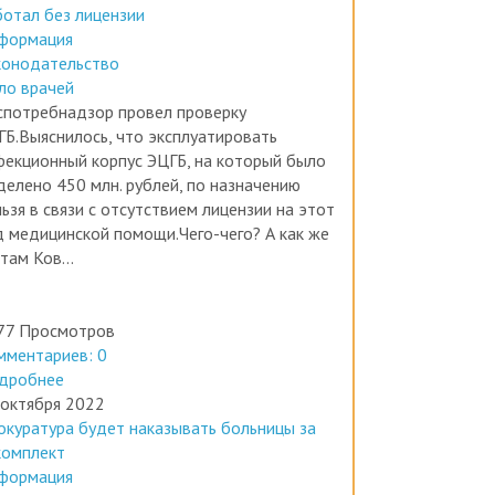
формация
конодательство
ло врачей
спотребнадзор провел проверку
ГБ.Выяснилось, что эксплуатировать
фекционный корпус ЭЦГБ, на который было
делено 450 млн. рублей, по назначению
ьзя в связи с отсутствием лицензии на этот
д медицинской помощи.Чего-чего? А как же
там Ков...
77 Просмотров
мментариев: 0
дробнее
 октября 2022
окуратура будет наказывать больницы за
комплект
формация
вости медицины