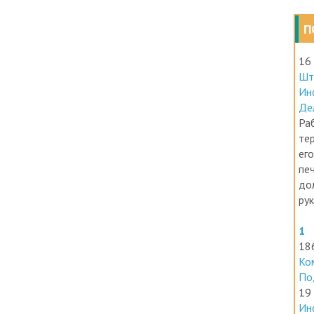
П
16
Шт
Ин
Де
Раб
те
его
печ
до
ру
1
18
Ко
По
19
Ин
ра