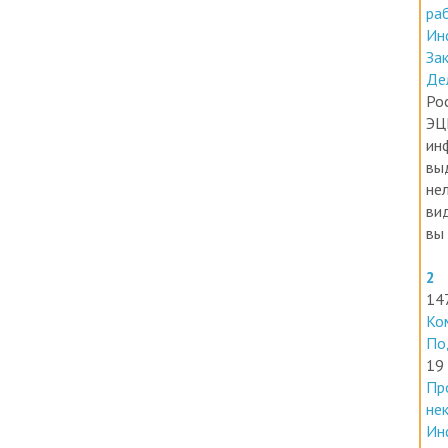
Ин
За
Де
Ро
ЭЦ
ин
вы
нел
ви
вы 
2
14
Ко
По
19
Пр
не
Ин
Но