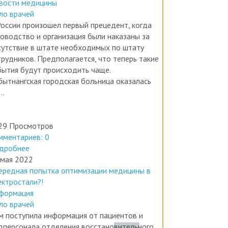
ло врачей
России произошел первый прецедент, когда
ководство и организация были наказаны за
сутствие в штате необходимых по штату
трудников. Предполагается, что теперь такие
бытия будут происходить чаще.
бытнангская городская больница оказалась
..
29 Просмотров
мментариев: 0
дробнее
 мая 2022
ередная попытка оптимизации медицины в
ектростали?!
формация
ло врачей
м поступила информация от пациентов и
дперсонала отделения восстановительного
чения и медицинской реабилитации