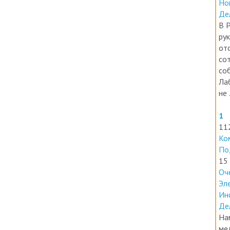
Де
В 
ру
от
со
со
Ла
не .
1
11
Ко
По
15
Оч
Эл
Ин
Де
На
ме
ле