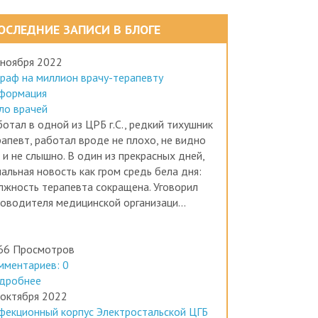
ОСЛЕДНИЕ ЗАПИСИ В БЛОГЕ
 ноября 2022
раф на миллион врачу-терапевту
формация
ло врачей
отал в одной из ЦРБ г.С., редкий тихушник
рапевт, работал вроде не плохо, не видно
 и не слышно. В один из прекрасных дней,
альная новость как гром средь бела дня:
лжность терапевта сокращена. Уговорил
ководителя медицинской организаци...
66 Просмотров
мментариев: 0
дробнее
 октября 2022
фекционный корпус Электростальской ЦГБ
ботал без лицензии