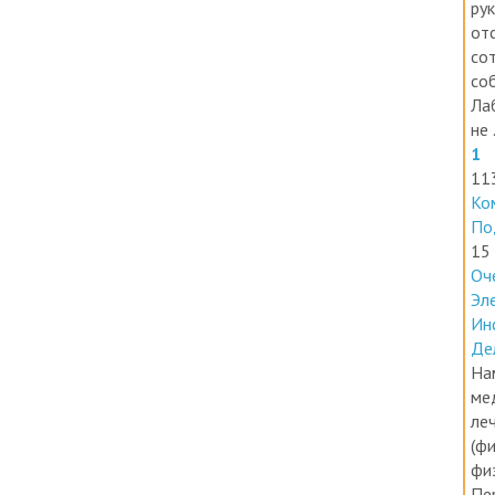
В 
ру
от
со
со
Ла
не .
1
11
Ко
По
15
Оч
Эл
Ин
Де
На
ме
ле
(фи
фи