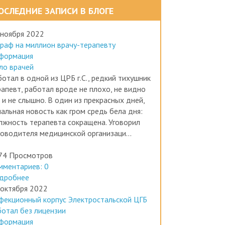
ОСЛЕДНИЕ ЗАПИСИ В БЛОГЕ
 ноября 2022
раф на миллион врачу-терапевту
формация
ло врачей
отал в одной из ЦРБ г.С., редкий тихушник
рапевт, работал вроде не плохо, не видно
 и не слышно. В один из прекрасных дней,
альная новость как гром средь бела дня:
лжность терапевта сокращена. Уговорил
ководителя медицинской организаци...
74 Просмотров
мментариев: 0
дробнее
 октября 2022
фекционный корпус Электростальской ЦГБ
ботал без лицензии