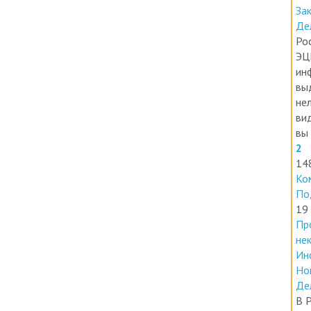
Ин
За
Де
Ро
ЭЦ
ин
вы
нел
ви
вы 
2
14
Ко
По
19
Пр
не
Ин
Но
Де