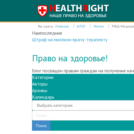
Вы здесь:
Главная
БЛОГ
Метки
РЖД-Медиц
Наипоследние
Инфекционный корпус Электростальской ЦГБ раб
Право на здоровье!
Блог посвящен правам граждан на получение ка
Категории
Авторы
Архивы
Календарь
Поиск