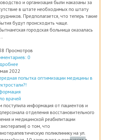
России произошел первый прецедент, когда
ководство и организация были наказаны за
сутствие в штате необходимых по штату
трудников. Предполагается, что теперь такие
бытия будут происходить чаще.
бытнангская городская больница оказалась
..
38 Просмотров
мментариев: 0
дробнее
 мая 2022
ередная попытка оптимизации медицины в
ектростали?!
формация
ло врачей
м поступила информация от пациентов и
дперсонала отделения восстановительного
чения и медицинской реабилитации
зиотерапия) о том, что
зиотерапевтическую поликлинику на ул.