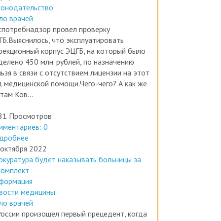
формация
конодательство
ло врачей
спотребнадзор провел проверку
ГБ.Выяснилось, что эксплуатировать
фекционный корпус ЭЦГБ, на который было
делено 450 млн. рублей, по назначению
ьзя в связи с отсутствием лицензии на этот
д медицинской помощи.Чего-чего? А как же
там Ков...
81 Просмотров
мментариев: 0
дробнее
 октября 2022
окуратура будет наказывать больницы за
комплект
формация
вости медицины
ло врачей