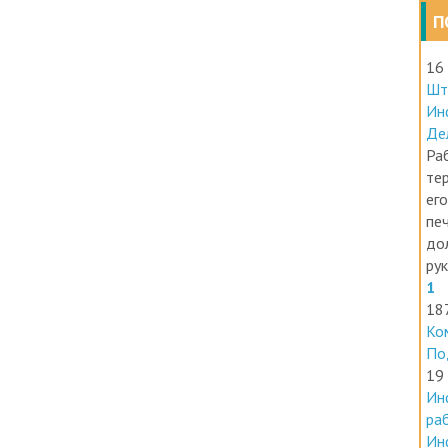
П
16
Шт
Ин
Де
Раб
те
его
печ
до
ру
1
18
Ко
По
19
Ин
ра