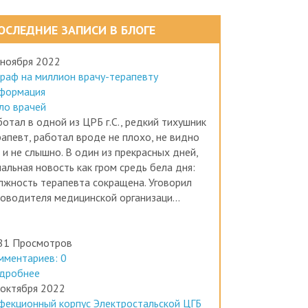
ОСЛЕДНИЕ ЗАПИСИ В БЛОГЕ
 ноября 2022
раф на миллион врачу-терапевту
формация
ло врачей
отал в одной из ЦРБ г.С., редкий тихушник
рапевт, работал вроде не плохо, не видно
 и не слышно. В один из прекрасных дней,
альная новость как гром средь бела дня:
лжность терапевта сокращена. Уговорил
ководителя медицинской организаци...
81 Просмотров
мментариев: 0
дробнее
 октября 2022
фекционный корпус Электростальской ЦГБ
ботал без лицензии