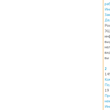
Ин
За
Де
Ро
ЭЦ
ин
вы
нел
ви
вы 
2
14
Ко
По
19
Пр
не
Ин
Но