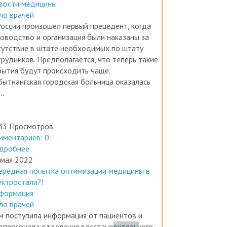
ло врачей
России произошел первый прецедент, когда
ководство и организация были наказаны за
сутствие в штате необходимых по штату
трудников. Предполагается, что теперь такие
бытия будут происходить чаще.
бытнангская городская больница оказалась
..
43 Просмотров
мментариев: 0
дробнее
 мая 2022
ередная попытка оптимизации медицины в
ектростали?!
формация
ло врачей
м поступила информация от пациентов и
дперсонала отделения восстановительного
чения и медицинской реабилитации