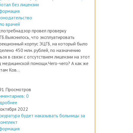
формация
конодательство
ло врачей
спотребнадзор провел проверку
ГБ.Выяснилось, что эксплуатировать
фекционный корпус ЭЦГБ, на который было
делено 450 млн. рублей, по назначению
ьзя в связи с отсутствием лицензии на этот
д медицинской помощи.Чего-чего? А как же
там Ков...
91 Просмотров
мментариев: 0
дробнее
 октября 2022
окуратура будет наказывать больницы за
комплект
формация
вости медицины