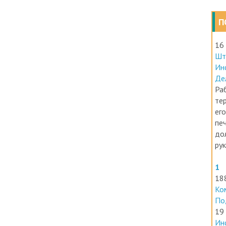
П
16
Шт
Ин
Де
Раб
те
его
печ
до
ру
1
18
Ко
По
19
Ин
ра