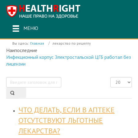
МЕНЮ
Вы здесь:
Главная
лекарство по рецепту
Наипоследние
Инфекционный корпус Электростальской ЦГБ работал без
лицензии
Введите
Кол-
заголовок
во
для
строк:
поиска...
ЧТО ДЕЛАТЬ, ЕСЛИ В АПТЕКЕ
ОТСУТСТВУЮТ ЛЬГОТНЫЕ
ЛЕКАРСТВА?